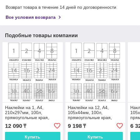
Возврат товара в течение 14 дней по договоренности
Все условия возврата
Подобные товары компании
Наклейки на 1, А4,
Наклейки на 12, А4,
Накл
210x297мм, 100л,
105x44мм, 100л,
105x
прямоугольные края,
прямоугольные края,
прям
белые Xerox
белые Xerox
белы
12 090
9 198
6 3
₸
₸
Купить
Купить