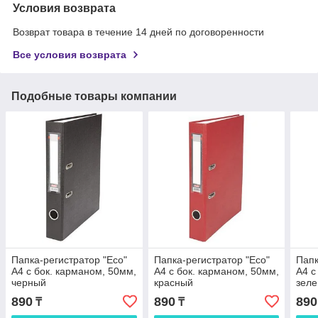
Условия возврата
Возврат товара в течение 14 дней по договоренности
Все условия возврата
Подобные товары компании
Папка-регистратор "Eco"
Папка-регистратор "Есо"
Папк
А4 с бок. карманом, 50мм,
А4 с бок. карманом, 50мм,
А4 с
черный
красный
зел
890
890
890
₸
₸