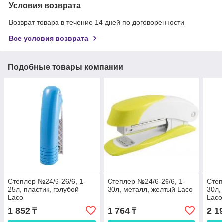
Условия возврата
Возврат товара в течение 14 дней по договоренности
Все условия возврата
Подобные товары компании
Степлер №24/6-26/6, 1-
Степлер №24/6-26/6, 1-
Степ
25л, пластик, голубой
30л, металл, желтый Laco
30л,
Laco
Lac
1 852
1 764
2 1
₸
₸