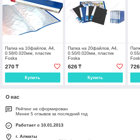
Папка на 10файлов, А4,
Папка на 20файлов, А4,
Папк
0.58/0.020мм, пластик
0.50/0.020мм, пластик
0.55
Foska
Foska
Fos
270
626
726
₸
₸
Купить
Купить
О нас
Рейтинг не сформирован
Менее 5 отзывов за последний год
Работает с 10.01.2013
г. Алматы