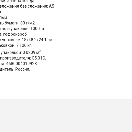
няя запечатка: да
вложения без сложения: А5
т
елый
ь бумаги: 80 г/м2
во в упаковке: 1000 шт.
а: гофрокороб
в упаковке
: 18x48.2x24.1 см.
аковкой
: 7.106 кг.
3
 упаковкой
: 0.0209 м
.
производителя: С5.01С.
од: 4680004019923.
дитель: Россия.