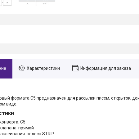
ние
Характеристики
Информация для заказа
овый формата С5 предназначен для рассылки писем, открыток, до
ом виде.
стики
конверта: С5
клапана: прямой
заклеивания: полоса STRIP