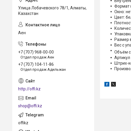
Внутрен
Формат 
Улица Лобачевского 78/1, Алматы,
Окно: не
Казахстан
Цвет: б
Плотност
Количест
Аен
Упаковк
Размер 
Вес с уп
+7 (707) 968-00-00
Объём с
Отдел продаж Аен
Артикул 
Штрих-к
+7 (707) 104-11-86
Произво
Отдел продаж Адильжан
http://offi.kz
shop@offi.kz
offikz