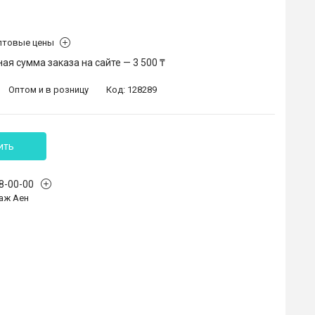
птовые цены
я сумма заказа на сайте — 3 500 ₸
Оптом и в розницу
Код:
128289
ить
68-00-00
аж Аен