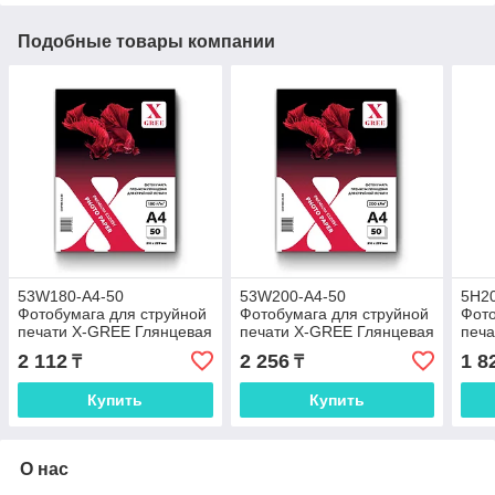
Подобные товары компании
53W180-A4-50
53W200-A4-50
5H2
Фотобумага для струйной
Фотобумага для струйной
Фото
печати X-GREE Глянцевая
печати X-GREE Глянцевая
печа
Premium
Premium
Двус
2 112
2 256
1 8
₸
₸
A4*210x297мм/50л/180г
A4*210x297мм/50л/200г
A4*2
NEW (22)
NEW (20)
NEW
Купить
Купить
О нас