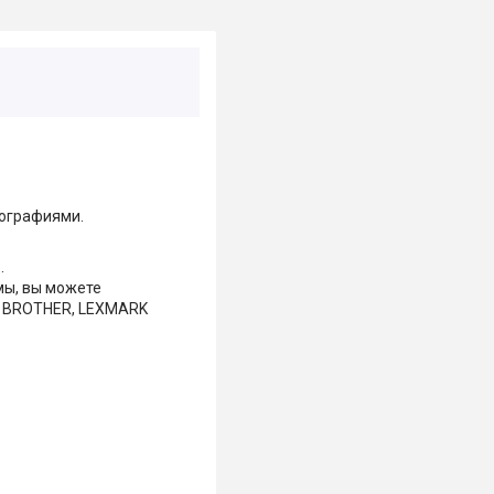
тографиями.
.
мы, вы можете
P, BROTHER, LEXMARK