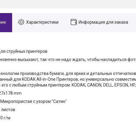
ние
Характеристики
Информация для заказа
ля струйных принтеров
новенно высыхают, так что не надо ждать, чтобы насладиться фо
хнологии производства бумаги, для ярких и детальных отпечатков
нный для KODAK All-in-One Принтеров, но универсально совмести
 его с любым струйным принтером: KODAK, CANON, DELL, EPSON, H
127x178 mm
 Микропористая с узором "Сатин"
0 листов
0 г/м