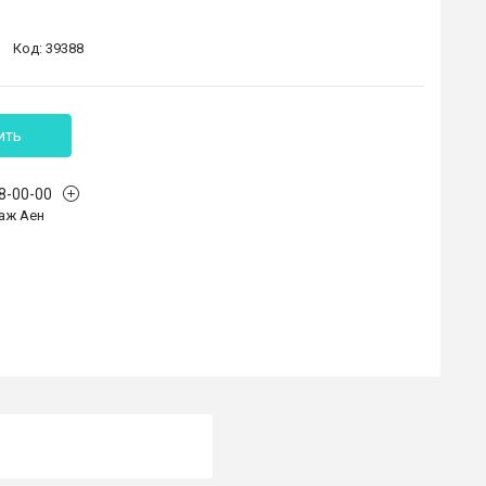
Код:
39388
ить
68-00-00
аж Аен