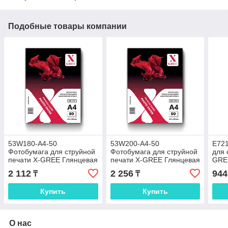
Подобные товары компании
53W180-A4-50
53W200-A4-50
E721
Фотобумага для струйной
Фотобумага для струйной
для 
печати X-GREE Глянцевая
печати X-GREE Глянцевая
GRE
Premium
Premium
EVE
2 112
2 256
944
₸
₸
A4*210x297мм/50л/180г
A4*210x297мм/50л/200г
4R*1
NEW (22)
NEW (20)
NEW
Купить
Купить
О нас