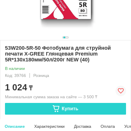
53W200-5R-50 Фотобумага для струйной
печати X-GREE Глянцевая Premium
5R*130x180мм/50л/200г NEW (40)
В наличии
Код: 39766
Розница
1 024
₸
Минимальная сумма заказа на сайте — 3 500 ₸
Купить
Описание
Характеристики
Доставка
Оплата
Усл