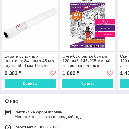
Бумага рулон для
Скетчбук, белая бумага
Скет
плоттера, 841 мм х 45 м х
120 г/м2, 145х205 мм, 40
120 
втулка 50,8 мм, 80 г/м2,
л., гребень, жёсткая
л., 
белизна CIE 146%,
подложка, BRAUBERG
под
8 383
1 000
1 4
₸
₸
BRAUBERG
ART DEBUT
ART
Купить
Купить
О нас
Рейтинг не сформирован
Менее 5 отзывов за последний год
Работает с 10.01.2013