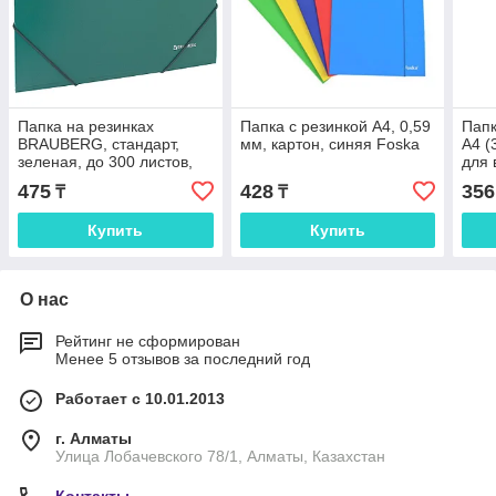
Папка на резинках
Папка с резинкой А4, 0,59
Папк
BRAUBERG, стандарт,
мм, картон, синяя Foska
А4 (
зеленая, до 300 листов,
для 
0,5 мм
ассо
475
428
356
₸
₸
мм,
Купить
Купить
О нас
Рейтинг не сформирован
Менее 5 отзывов за последний год
Работает с 10.01.2013
г. Алматы
Улица Лобачевского 78/1, Алматы, Казахстан